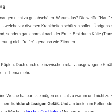
ung
rangen nicht zu gut abschälen. Warum das? Die weiße "Haut" s
 - welche vor diversen Krankheiten schützen sollen. Übrigens
sind, sondern ganz normal nach der Ernte. Erst durch Kälte (Trans
ung) nicht "reifer", genauso wie Zitronen.
n Köpfen. Doch durch die inzwischen relativ ausgewogene Ernä
kein Thema mehr.
ine Woche haltbar - sie mögen es nicht zu warum und nicht zu 
 einem
lichtdurchlässigen Gefäß
. Und am besten im Keller od
al pro Woche in
frisches Obst liefern
Mengen zu lassen.