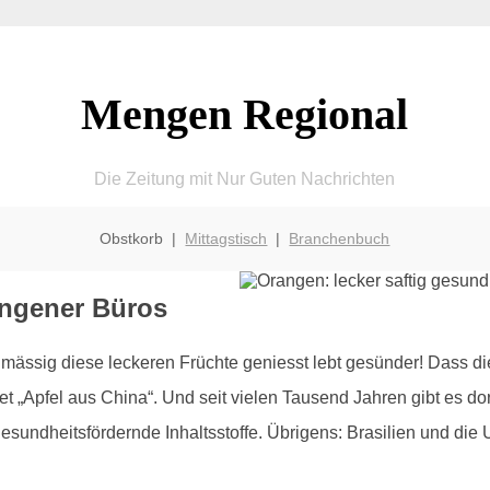
Mengen Regional
Die Zeitung mit Nur Guten Nachrichten
Obstkorb |
Mittagstisch
|
Branchenbuch
engener Büros
mässig diese leckeren Früchte geniesst lebt gesünder! Dass d
t „Apfel aus China“. Und seit vielen Tausend Jahren gibt es do
esundheitsfördernde Inhaltsstoffe. Übrigens: Brasilien und di